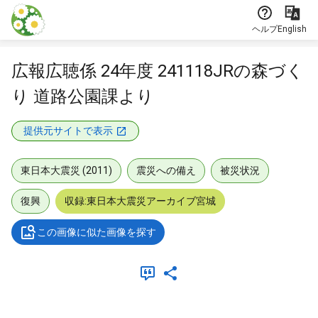
本文に飛ぶ
ヘルプ
English
広報広聴係 24年度 241118JRの森づく
り 道路公園課より
提供元サイトで表示
東日本大震災 (2011)
震災への備え
被災状況
復興
収録:東日本大震災アーカイブ宮城
この画像に似た画像を探す