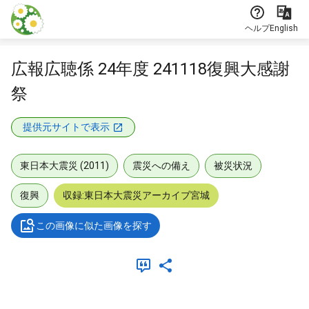
本文に飛ぶ
ヘルプ
English
広報広聴係 24年度 241118復興大感謝
祭
提供元サイトで表示
東日本大震災 (2011)
震災への備え
被災状況
復興
収録:東日本大震災アーカイブ宮城
この画像に似た画像を探す