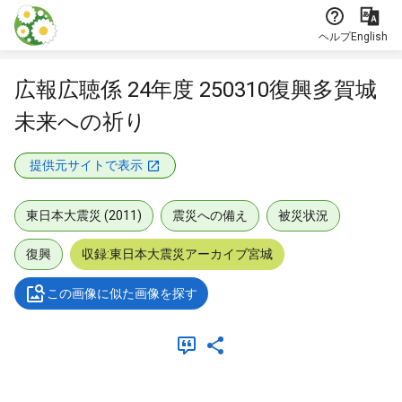
本文に飛ぶ
ヘルプ
English
広報広聴係 24年度 250310復興多賀城
未来への祈り
提供元サイトで表示
東日本大震災 (2011)
震災への備え
被災状況
復興
収録:東日本大震災アーカイブ宮城
この画像に似た画像を探す