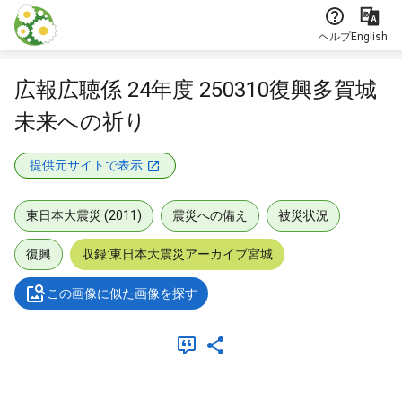
本文に飛ぶ
ヘルプ
English
広報広聴係 24年度 250310復興多賀城
未来への祈り
提供元サイトで表示
東日本大震災 (2011)
震災への備え
被災状況
復興
収録:東日本大震災アーカイブ宮城
この画像に似た画像を探す