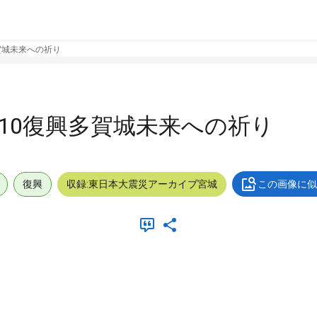
多賀城未来への祈り
0310復興多賀城未来への祈り
復興
収録:東日本大震災アーカイブ宮城
この画像に似