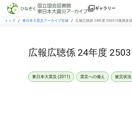
本文に飛ぶ
ギャラリー
トップ
東日本大震災アーカイブ宮城
広報広聴係 24年度 250310復興
広報広聴係 24年度 25
東日本大震災 (2011)
震災への備え
被災状況
メタデータ