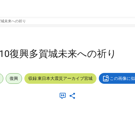
多賀城未来への祈り
0310復興多賀城未来への祈り
復興
収録:東日本大震災アーカイブ宮城
この画像に似