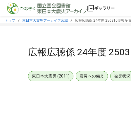
本文に飛ぶ
ギャラリー
トップ
東日本大震災アーカイブ宮城
広報広聴係 24年度 250310復興
広報広聴係 24年度 25
東日本大震災 (2011)
震災への備え
被災状況
メタデータ