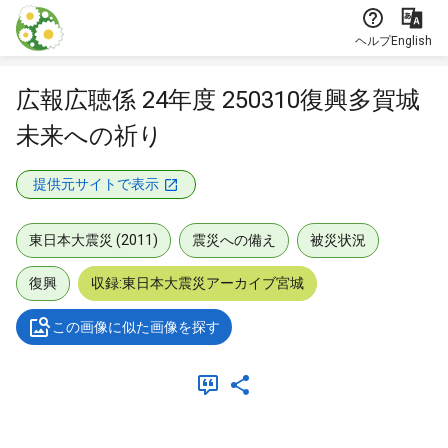
本文に飛ぶ
ヘルプ
English
広報広聴係 24年度 250310復興多賀城
未来への祈り
提供元サイトで表示
東日本大震災 (2011)
震災への備え
被災状況
復興
収録:東日本大震災アーカイブ宮城
この画像に似た画像を探す