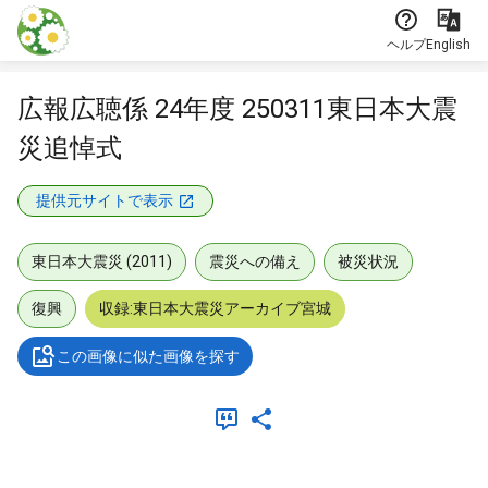
本文に飛ぶ
ヘルプ
English
広報広聴係 24年度 250311東日本大震
災追悼式
提供元サイトで表示
東日本大震災 (2011)
震災への備え
被災状況
復興
収録:東日本大震災アーカイブ宮城
この画像に似た画像を探す