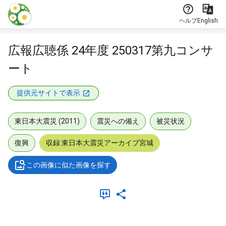
本文に飛ぶ
ヘルプ
English
広報広聴係 24年度 250317第九コンサ
ート
提供元サイトで表示
東日本大震災 (2011)
震災への備え
被災状況
復興
収録:東日本大震災アーカイブ宮城
この画像に似た画像を探す