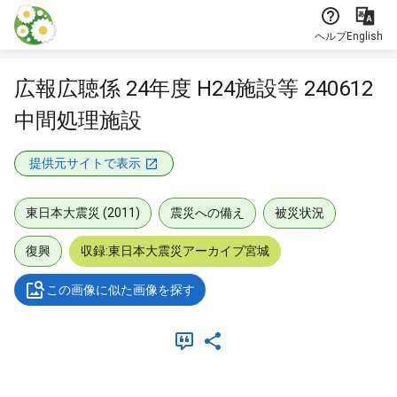
本文に飛ぶ
ヘルプ
English
広報広聴係 24年度 H24施設等 240612
中間処理施設
提供元サイトで表示
東日本大震災 (2011)
震災への備え
被災状況
復興
収録:東日本大震災アーカイブ宮城
この画像に似た画像を探す