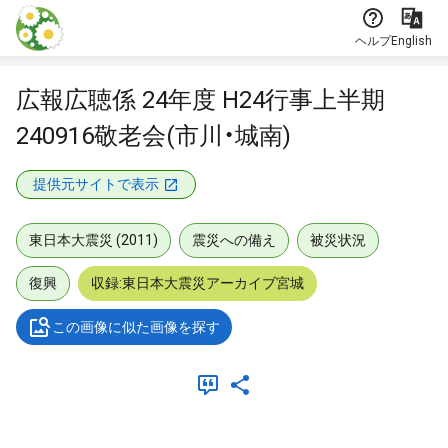
本文に飛ぶ
ヘルプ
English
広報広聴係 24年度 H24行事上半期
240916敬老会(市川・城南)
提供元サイトで表示
東日本大震災 (2011)
震災への備え
被災状況
復興
収録:東日本大震災アーカイブ宮城
この画像に似た画像を探す