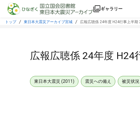
本文に飛ぶ
ギャラリー
トップ
東日本大震災アーカイブ宮城
広報広聴係 24年度 H24行事上半期 2
広報広聴係 24年度 H24
東日本大震災 (2011)
震災への備え
被災状況
メタデータ