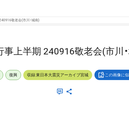
40916敬老会(市川・城南)
行事上半期 240916敬老会(市川
復興
収録:東日本大震災アーカイブ宮城
この画像に似