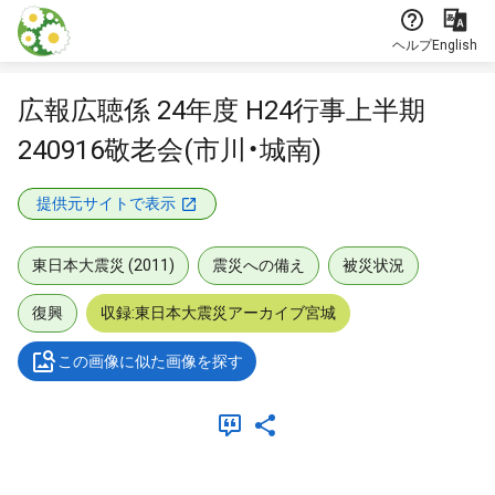
本文に飛ぶ
ヘルプ
English
広報広聴係 24年度 H24行事上半期
240916敬老会(市川・城南)
提供元サイトで表示
東日本大震災 (2011)
震災への備え
被災状況
復興
収録:東日本大震災アーカイブ宮城
この画像に似た画像を探す