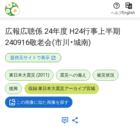
本文に飛ぶ
ヘルプ
English
広報広聴係 24年度 H24行事上半期
240916敬老会(市川・城南)
提供元サイトで表示
東日本大震災 (2011)
震災への備え
被災状況
復興
収録:東日本大震災アーカイブ宮城
この画像に似た画像を探す