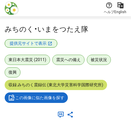
本文に飛ぶ
ヘルプ
English
みちのく・いまをつたえ隊
提供元サイトで表示
東日本大震災 (2011)
震災への備え
被災状況
復興
収録:みちのく震録伝 (東北大学災害科学国際研究所)
この画像に似た画像を探す