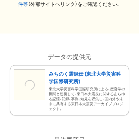
件等
（外部サイトへリンク）をご確認ください。
データの提供元
みちのく震録伝 (東北大学災害科
学国際研究所)
東北大学災害科学国際研究所による、産官学の
機関と連携して、東日本大震災に関するあらゆ
る記憶、記録、事例、知見を収集し、国内外や未
来に共有する東日本大震災アーカイブプロジ
ェクト。