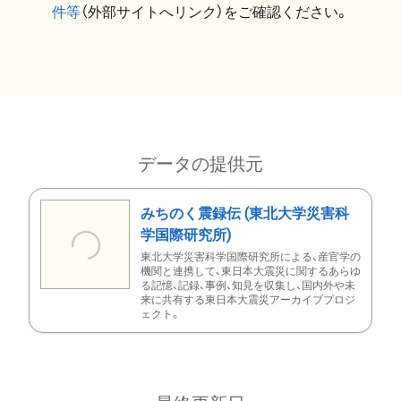
件等
（外部サイトへリンク）をご確認ください。
データの提供元
みちのく震録伝 (東北大学災害科
学国際研究所)
東北大学災害科学国際研究所による、産官学の
機関と連携して、東日本大震災に関するあらゆ
る記憶、記録、事例、知見を収集し、国内外や未
来に共有する東日本大震災アーカイブプロジ
ェクト。