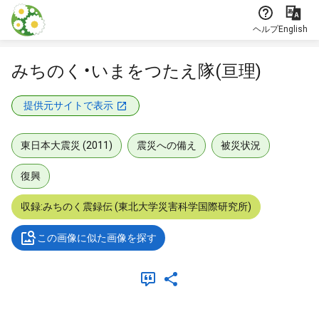
本文に飛ぶ
ヘルプ
English
みちのく・いまをつたえ隊(亘理)
提供元サイトで表示
東日本大震災 (2011)
震災への備え
被災状況
復興
収録:みちのく震録伝 (東北大学災害科学国際研究所)
この画像に似た画像を探す