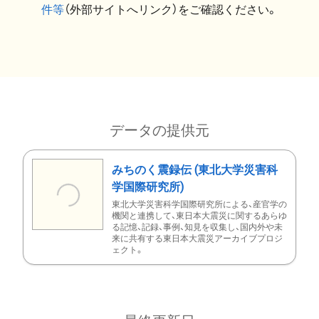
件等
（外部サイトへリンク）をご確認ください。
データの提供元
みちのく震録伝 (東北大学災害科
学国際研究所)
東北大学災害科学国際研究所による、産官学の
機関と連携して、東日本大震災に関するあらゆ
る記憶、記録、事例、知見を収集し、国内外や未
来に共有する東日本大震災アーカイブプロジ
ェクト。