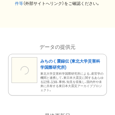
件等
（外部サイトへリンク）をご確認ください。
データの提供元
みちのく震録伝 (東北大学災害科
学国際研究所)
東北大学災害科学国際研究所による、産官学の
機関と連携して、東日本大震災に関するあらゆ
る記憶、記録、事例、知見を収集し、国内外や未
来に共有する東日本大震災アーカイブプロジ
ェクト。