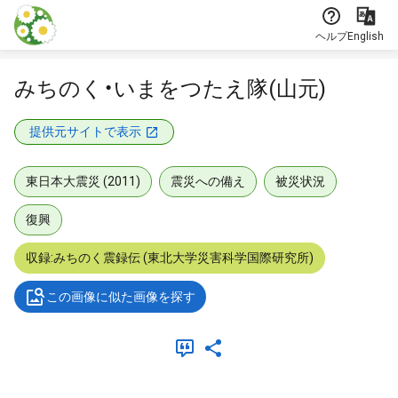
本文に飛ぶ
ヘルプ
English
みちのく・いまをつたえ隊(山元)
提供元サイトで表示
東日本大震災 (2011)
震災への備え
被災状況
復興
収録:みちのく震録伝 (東北大学災害科学国際研究所)
この画像に似た画像を探す