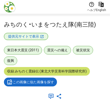
本文に飛ぶ
ヘルプ
English
みちのく・いまをつたえ隊(南三陸)
提供元サイトで表示
東日本大震災 (2011)
震災への備え
被災状況
復興
収録:みちのく震録伝 (東北大学災害科学国際研究所)
この画像に似た画像を探す