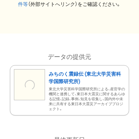
件等
（外部サイトへリンク）をご確認ください。
データの提供元
みちのく震録伝 (東北大学災害科
学国際研究所)
東北大学災害科学国際研究所による、産官学の
機関と連携して、東日本大震災に関するあらゆ
る記憶、記録、事例、知見を収集し、国内外や未
来に共有する東日本大震災アーカイブプロジ
ェクト。