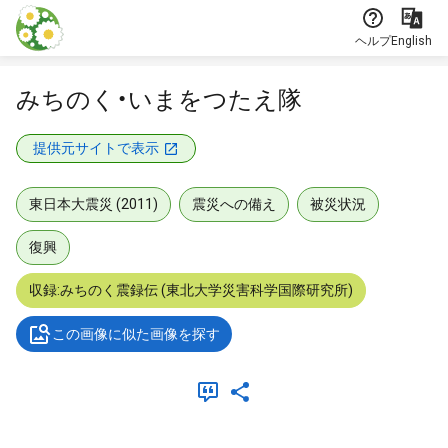
本文に飛ぶ
ヘルプ
English
みちのく・いまをつたえ隊
提供元サイトで表示
東日本大震災 (2011)
震災への備え
被災状況
復興
収録:みちのく震録伝 (東北大学災害科学国際研究所)
この画像に似た画像を探す