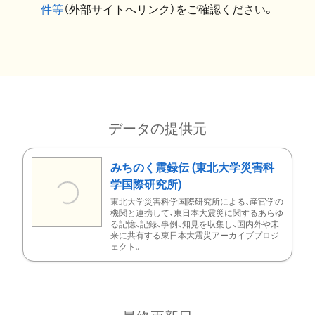
件等
（外部サイトへリンク）をご確認ください。
データの提供元
みちのく震録伝 (東北大学災害科
学国際研究所)
東北大学災害科学国際研究所による、産官学の
機関と連携して、東日本大震災に関するあらゆ
る記憶、記録、事例、知見を収集し、国内外や未
来に共有する東日本大震災アーカイブプロジ
ェクト。