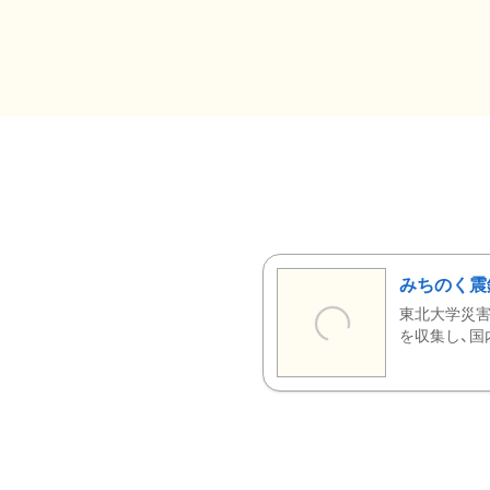
みちのく震
東北大学災害
を収集し、国