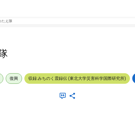
つたえ隊
隊
復興
収録:みちのく震録伝 (東北大学災害科学国際研究所)