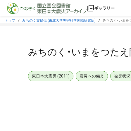
本文に飛ぶ
ギャラリー
トップ
みちのく震録伝 (東北大学災害科学国際研究所)
みちのく・いまを
みちのく・いまをつたえ
東日本大震災 (2011)
震災への備え
被災状況
メタデータ