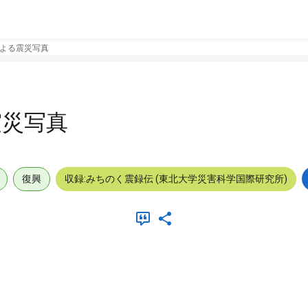
よる震災写真
震災写真
復興
収録:みちのく震録伝 (東北大学災害科学国際研究所)