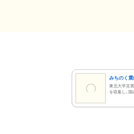
みちのく震
東北大学災害
を収集し、国