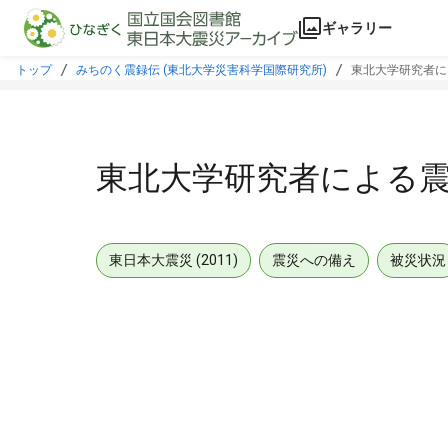
本文に飛ぶ
ギャラリー
トップ
みちのく震録伝 (東北大学災害科学国際研究所)
東北大学研究者に
東北大学研究者による
東日本大震災 (2011)
震災への備え
被災状況
メタデータ