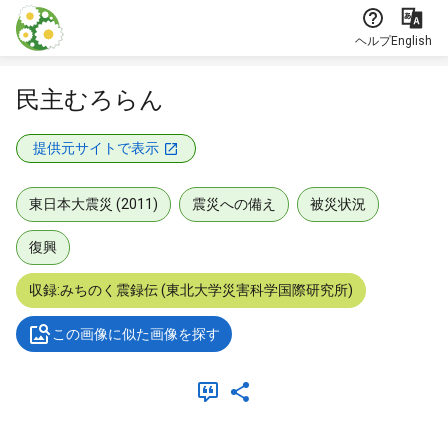
本文に飛ぶ
ヘルプ
English
民主むろらん
提供元サイトで表示
東日本大震災 (2011)
震災への備え
被災状況
復興
収録:みちのく震録伝 (東北大学災害科学国際研究所)
この画像に似た画像を探す