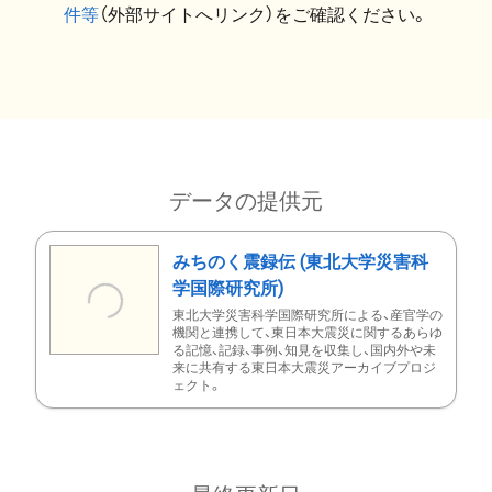
件等
（外部サイトへリンク）をご確認ください。
データの提供元
みちのく震録伝 (東北大学災害科
学国際研究所)
東北大学災害科学国際研究所による、産官学の
機関と連携して、東日本大震災に関するあらゆ
る記憶、記録、事例、知見を収集し、国内外や未
来に共有する東日本大震災アーカイブプロジ
ェクト。