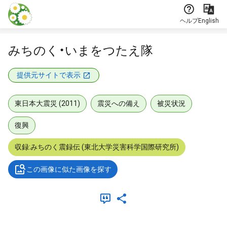
本文に飛ぶ
ヘルプ
English
みちのく・いまをつたえ隊
提供元サイトで表示
東日本大震災 (2011)
震災への備え
被災状況
復興
収録:みちのく震録伝 (東北大学災害科学国際研究所)
この画像に似た画像を探す