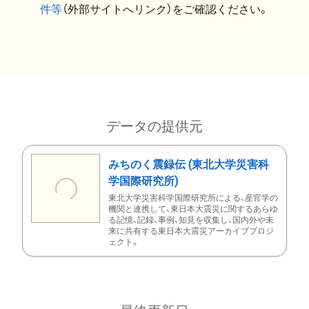
件等
（外部サイトへリンク）をご確認ください。
データの提供元
みちのく震録伝 (東北大学災害科
学国際研究所)
東北大学災害科学国際研究所による、産官学の
機関と連携して、東日本大震災に関するあらゆ
る記憶、記録、事例、知見を収集し、国内外や未
来に共有する東日本大震災アーカイブプロジ
ェクト。