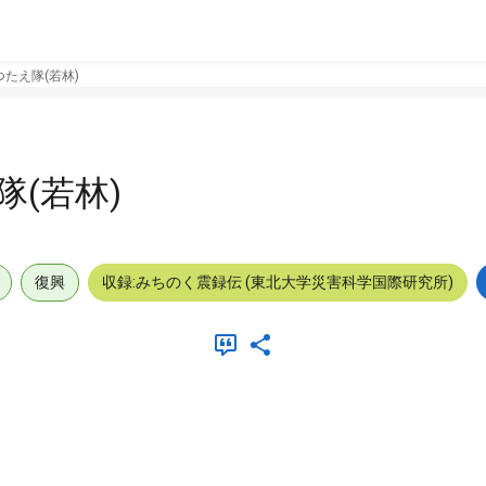
たえ隊(若林)
(若林)
復興
収録:みちのく震録伝 (東北大学災害科学国際研究所)