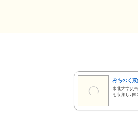
みちのく震
東北大学災害
を収集し、国