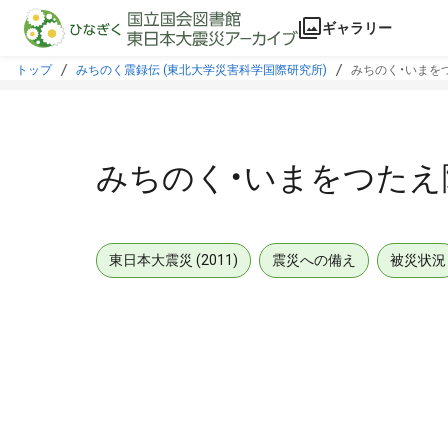
本文に飛ぶ
ギャラリー
トップ
みちのく震録伝 (東北大学災害科学国際研究所)
みちのく・いまをつ
みちのく・いまをつたえ隊
東日本大震災 (2011)
震災への備え
被災状況
メタデータ