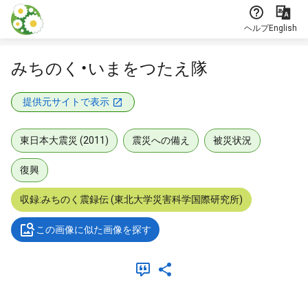
本文に飛ぶ
ヘルプ
English
みちのく・いまをつたえ隊
提供元サイトで表示
東日本大震災 (2011)
震災への備え
被災状況
復興
収録:みちのく震録伝 (東北大学災害科学国際研究所)
この画像に似た画像を探す