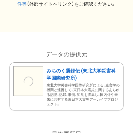
件等
（外部サイトへリンク）をご確認ください。
データの提供元
みちのく震録伝 (東北大学災害科
学国際研究所)
東北大学災害科学国際研究所による、産官学の
機関と連携して、東日本大震災に関するあらゆ
る記憶、記録、事例、知見を収集し、国内外や未
来に共有する東日本大震災アーカイブプロジ
ェクト。