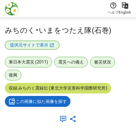
本文に飛ぶ
ヘルプ
English
みちのく・いまをつたえ隊(石巻)
提供元サイトで表示
東日本大震災 (2011)
震災への備え
被災状況
復興
収録:みちのく震録伝 (東北大学災害科学国際研究所)
この画像に似た画像を探す