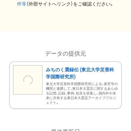
件等
（外部サイトへリンク）をご確認ください。
データの提供元
みちのく震録伝 (東北大学災害科
学国際研究所)
東北大学災害科学国際研究所による、産官学の
機関と連携して、東日本大震災に関するあらゆ
る記憶、記録、事例、知見を収集し、国内外や未
来に共有する東日本大震災アーカイブプロジ
ェクト。