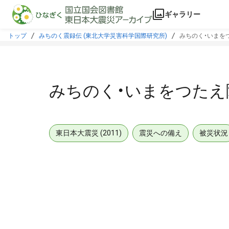
本文に飛ぶ
ギャラリー
トップ
みちのく震録伝 (東北大学災害科学国際研究所)
みちのく・いまをつ
みちのく・いまをつたえ隊
東日本大震災 (2011)
震災への備え
被災状況
メタデータ