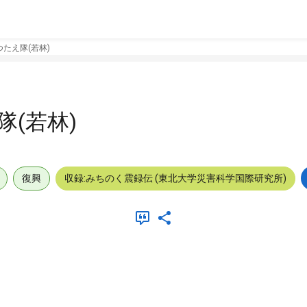
たえ隊(若林)
(若林)
復興
収録:みちのく震録伝 (東北大学災害科学国際研究所)