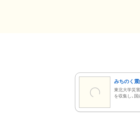
みちのく震
東北大学災害
を収集し、国