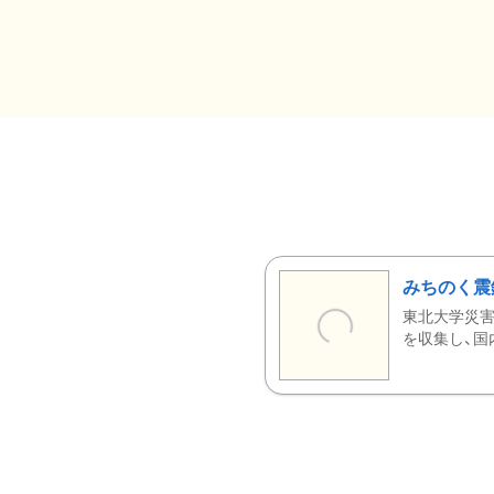
みちのく震
東北大学災害
を収集し、国