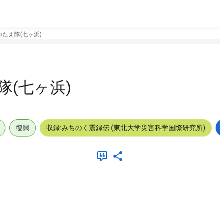
たえ隊(七ヶ浜)
(七ヶ浜)
復興
収録:みちのく震録伝 (東北大学災害科学国際研究所)