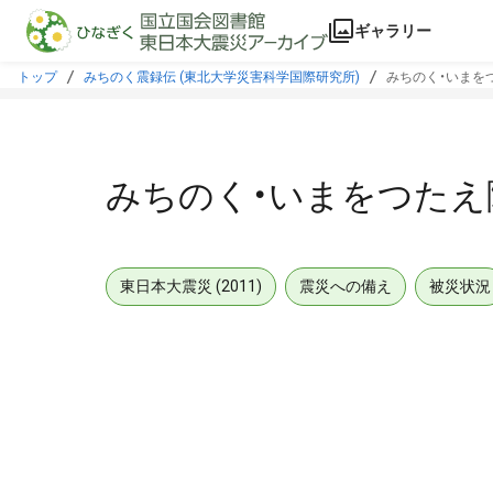
本文に飛ぶ
ギャラリー
トップ
みちのく震録伝 (東北大学災害科学国際研究所)
みちのく・いまをつ
みちのく・いまをつたえ隊
東日本大震災 (2011)
震災への備え
被災状況
メタデータ