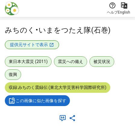
本文に飛ぶ
ヘルプ
English
みちのく・いまをつたえ隊(石巻)
提供元サイトで表示
東日本大震災 (2011)
震災への備え
被災状況
復興
収録:みちのく震録伝 (東北大学災害科学国際研究所)
この画像に似た画像を探す