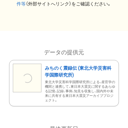
件等
（外部サイトへリンク）をご確認ください。
データの提供元
みちのく震録伝 (東北大学災害科
学国際研究所)
東北大学災害科学国際研究所による、産官学の
機関と連携して、東日本大震災に関するあらゆ
る記憶、記録、事例、知見を収集し、国内外や未
来に共有する東日本大震災アーカイブプロジ
ェクト。