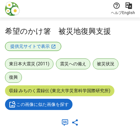
本文に飛ぶ
ヘルプ
English
希望のかけ箸 被災地復興支援
提供元サイトで表示
東日本大震災 (2011)
震災への備え
被災状況
復興
収録:みちのく震録伝 (東北大学災害科学国際研究所)
この画像に似た画像を探す