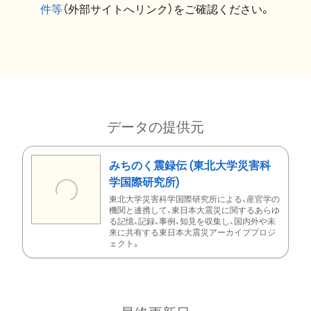
件等
（外部サイトへリンク）をご確認ください。
データの提供元
みちのく震録伝 (東北大学災害科
学国際研究所)
東北大学災害科学国際研究所による、産官学の
機関と連携して、東日本大震災に関するあらゆ
る記憶、記録、事例、知見を収集し、国内外や未
来に共有する東日本大震災アーカイブプロジ
ェクト。