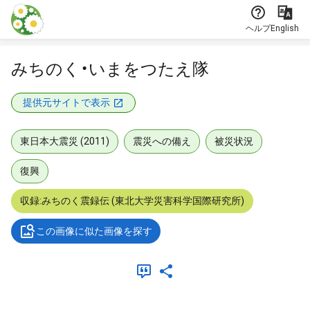
本文に飛ぶ
ヘルプ
English
みちのく・いまをつたえ隊
提供元サイトで表示
東日本大震災 (2011)
震災への備え
被災状況
復興
収録:みちのく震録伝 (東北大学災害科学国際研究所)
この画像に似た画像を探す