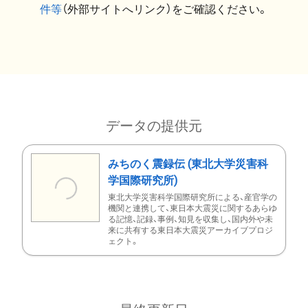
件等
（外部サイトへリンク）をご確認ください。
データの提供元
みちのく震録伝 (東北大学災害科
学国際研究所)
東北大学災害科学国際研究所による、産官学の
機関と連携して、東日本大震災に関するあらゆ
る記憶、記録、事例、知見を収集し、国内外や未
来に共有する東日本大震災アーカイブプロジ
ェクト。