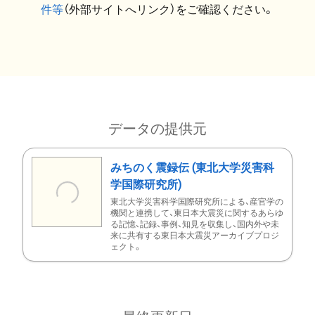
件等
（外部サイトへリンク）をご確認ください。
データの提供元
みちのく震録伝 (東北大学災害科
学国際研究所)
東北大学災害科学国際研究所による、産官学の
機関と連携して、東日本大震災に関するあらゆ
る記憶、記録、事例、知見を収集し、国内外や未
来に共有する東日本大震災アーカイブプロジ
ェクト。