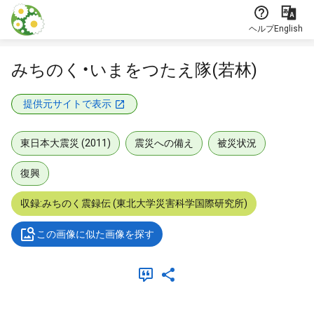
本文に飛ぶ
ヘルプ
English
みちのく・いまをつたえ隊(若林)
提供元サイトで表示
東日本大震災 (2011)
震災への備え
被災状況
復興
収録:みちのく震録伝 (東北大学災害科学国際研究所)
この画像に似た画像を探す