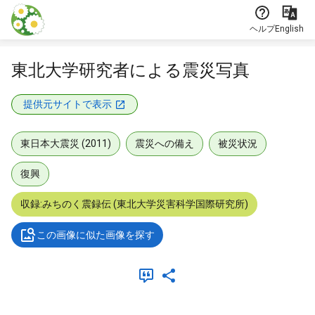
本文に飛ぶ
ヘルプ
English
東北大学研究者による震災写真
提供元サイトで表示
東日本大震災 (2011)
震災への備え
被災状況
復興
収録:みちのく震録伝 (東北大学災害科学国際研究所)
この画像に似た画像を探す