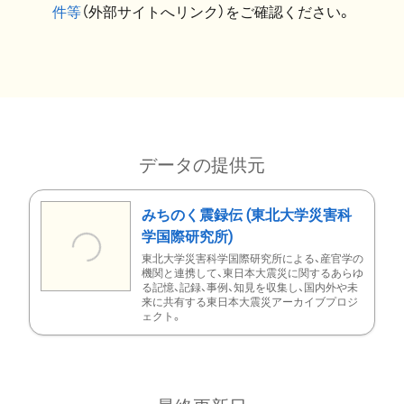
件等
（外部サイトへリンク）をご確認ください。
データの提供元
みちのく震録伝 (東北大学災害科
学国際研究所)
東北大学災害科学国際研究所による、産官学の
機関と連携して、東日本大震災に関するあらゆ
る記憶、記録、事例、知見を収集し、国内外や未
来に共有する東日本大震災アーカイブプロジ
ェクト。