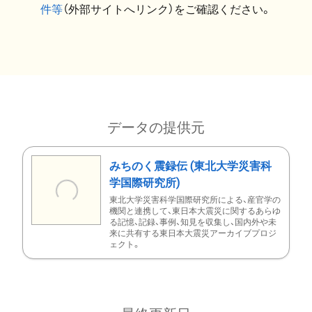
件等
（外部サイトへリンク）をご確認ください。
データの提供元
みちのく震録伝 (東北大学災害科
学国際研究所)
東北大学災害科学国際研究所による、産官学の
機関と連携して、東日本大震災に関するあらゆ
る記憶、記録、事例、知見を収集し、国内外や未
来に共有する東日本大震災アーカイブプロジ
ェクト。