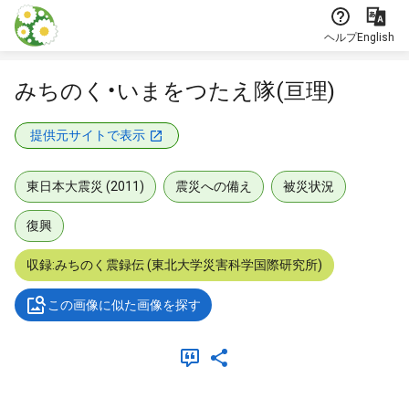
本文に飛ぶ
ヘルプ
English
みちのく・いまをつたえ隊(亘理)
提供元サイトで表示
東日本大震災 (2011)
震災への備え
被災状況
復興
収録:みちのく震録伝 (東北大学災害科学国際研究所)
この画像に似た画像を探す