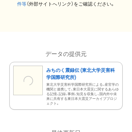
件等
（外部サイトへリンク）をご確認ください。
データの提供元
みちのく震録伝 (東北大学災害科
学国際研究所)
東北大学災害科学国際研究所による、産官学の
機関と連携して、東日本大震災に関するあらゆ
る記憶、記録、事例、知見を収集し、国内外や未
来に共有する東日本大震災アーカイブプロジ
ェクト。