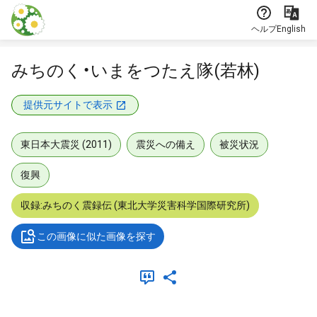
本文に飛ぶ
ヘルプ
English
みちのく・いまをつたえ隊(若林)
提供元サイトで表示
東日本大震災 (2011)
震災への備え
被災状況
復興
収録:みちのく震録伝 (東北大学災害科学国際研究所)
この画像に似た画像を探す