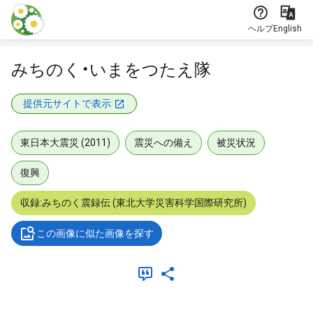
本文に飛ぶ
ヘルプ
English
みちのく・いまをつたえ隊
提供元サイトで表示
東日本大震災 (2011)
震災への備え
被災状況
復興
収録:みちのく震録伝 (東北大学災害科学国際研究所)
この画像に似た画像を探す