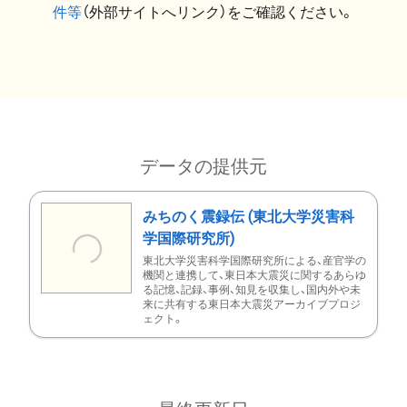
件等
（外部サイトへリンク）をご確認ください。
データの提供元
みちのく震録伝 (東北大学災害科
学国際研究所)
東北大学災害科学国際研究所による、産官学の
機関と連携して、東日本大震災に関するあらゆ
る記憶、記録、事例、知見を収集し、国内外や未
来に共有する東日本大震災アーカイブプロジ
ェクト。