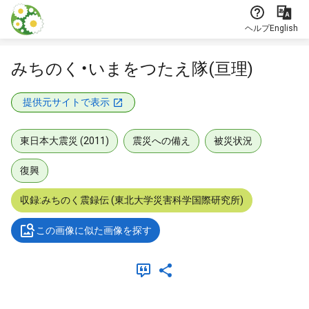
本文に飛ぶ
ヘルプ
English
みちのく・いまをつたえ隊(亘理)
提供元サイトで表示
東日本大震災 (2011)
震災への備え
被災状況
復興
収録:みちのく震録伝 (東北大学災害科学国際研究所)
この画像に似た画像を探す