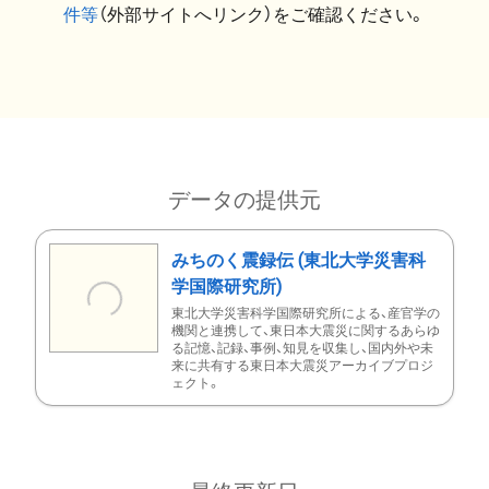
件等
（外部サイトへリンク）をご確認ください。
データの提供元
みちのく震録伝 (東北大学災害科
学国際研究所)
東北大学災害科学国際研究所による、産官学の
機関と連携して、東日本大震災に関するあらゆ
る記憶、記録、事例、知見を収集し、国内外や未
来に共有する東日本大震災アーカイブプロジ
ェクト。