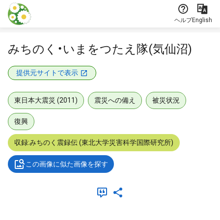
本文に飛ぶ
ヘルプ
English
みちのく・いまをつたえ隊(気仙沼)
提供元サイトで表示
東日本大震災 (2011)
震災への備え
被災状況
復興
収録:みちのく震録伝 (東北大学災害科学国際研究所)
この画像に似た画像を探す