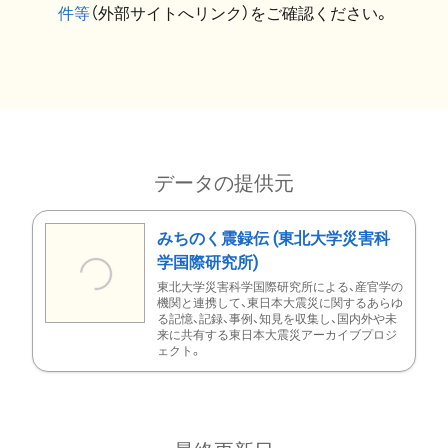
件等
（外部サイトへリンク）をご確認ください。
データの提供元
みちのく震録伝 (東北大学災害科
学国際研究所)
東北大学災害科学国際研究所による、産官学の
機関と連携して、東日本大震災に関するあらゆ
る記憶、記録、事例、知見を収集し、国内外や未
来に共有する東日本大震災アーカイブプロジ
ェクト。