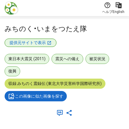
本文に飛ぶ
ヘルプ
English
みちのく・いまをつたえ隊
提供元サイトで表示
東日本大震災 (2011)
震災への備え
被災状況
復興
収録:みちのく震録伝 (東北大学災害科学国際研究所)
この画像に似た画像を探す