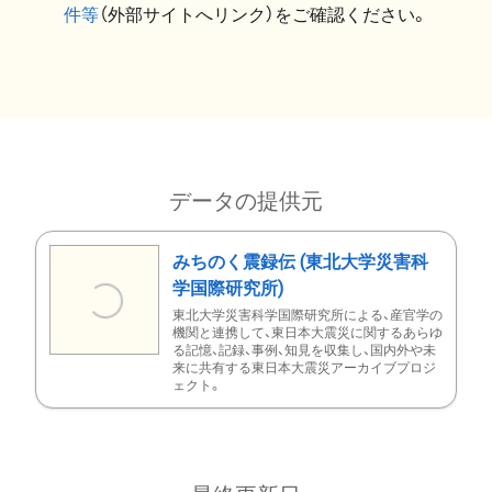
件等
（外部サイトへリンク）をご確認ください。
データの提供元
みちのく震録伝 (東北大学災害科
学国際研究所)
東北大学災害科学国際研究所による、産官学の
機関と連携して、東日本大震災に関するあらゆ
る記憶、記録、事例、知見を収集し、国内外や未
来に共有する東日本大震災アーカイブプロジ
ェクト。