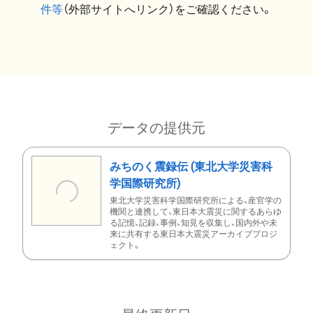
件等
（外部サイトへリンク）をご確認ください。
データの提供元
みちのく震録伝 (東北大学災害科
学国際研究所)
東北大学災害科学国際研究所による、産官学の
機関と連携して、東日本大震災に関するあらゆ
る記憶、記録、事例、知見を収集し、国内外や未
来に共有する東日本大震災アーカイブプロジ
ェクト。