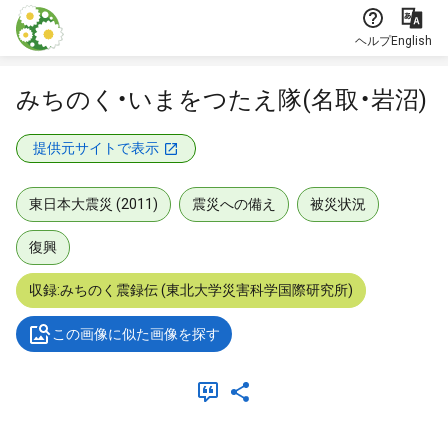
本文に飛ぶ
ヘルプ
English
みちのく・いまをつたえ隊(名取・岩沼)
提供元サイトで表示
東日本大震災 (2011)
震災への備え
被災状況
復興
収録:みちのく震録伝 (東北大学災害科学国際研究所)
この画像に似た画像を探す