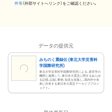
件等
（外部サイトへリンク）をご確認ください。
データの提供元
みちのく震録伝 (東北大学災害科
学国際研究所)
東北大学災害科学国際研究所による、産官学の
機関と連携して、東日本大震災に関するあらゆ
る記憶、記録、事例、知見を収集し、国内外や未
来に共有する東日本大震災アーカイブプロジ
ェクト。