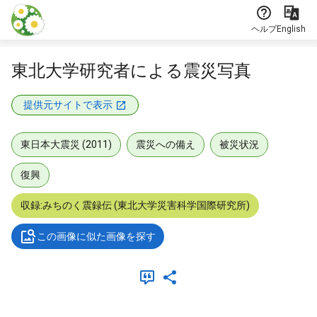
本文に飛ぶ
ヘルプ
English
東北大学研究者による震災写真
提供元サイトで表示
東日本大震災 (2011)
震災への備え
被災状況
復興
収録:みちのく震録伝 (東北大学災害科学国際研究所)
この画像に似た画像を探す