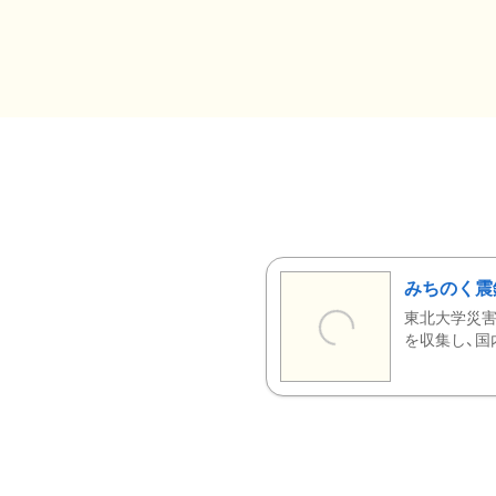
みちのく震
東北大学災害
を収集し、国