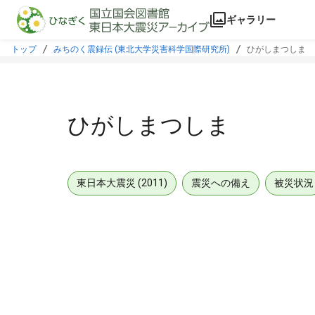
本文に飛ぶ
ギャラリー
トップ
みちのく震録伝 (東北大学災害科学国際研究所)
ひがしまつしま
ひがしまつしま
東日本大震災 (2011)
震災への備え
被災状況
メタデータ