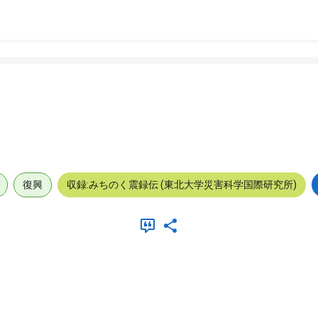
復興
収録:みちのく震録伝 (東北大学災害科学国際研究所)