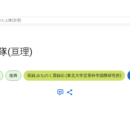
たえ隊(亘理)
(亘理)
復興
収録:みちのく震録伝 (東北大学災害科学国際研究所)