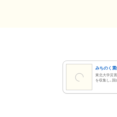
みちのく震
東北大学災害
を収集し、国