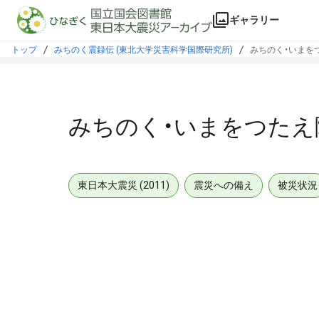
本文に飛ぶ
ギャラリー
トップ
みちのく震録伝 (東北大学災害科学国際研究所)
みちのく・いまをつ
みちのく・いまをつたえ隊
東日本大震災 (2011)
震災への備え
被災状況
メタデータ