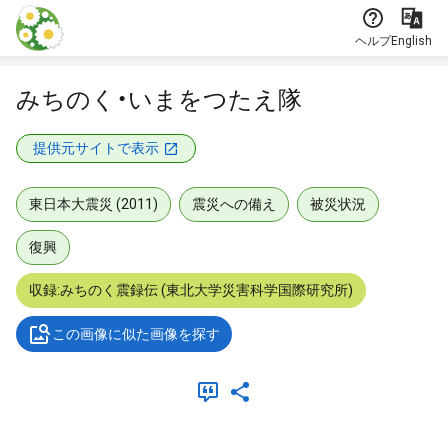
本文に飛ぶ
ヘルプ
English
みちのく・いまをつたえ隊
提供元サイトで表示
東日本大震災 (2011)
震災への備え
被災状況
復興
収録:みちのく震録伝 (東北大学災害科学国際研究所)
この画像に似た画像を探す