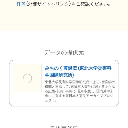
件等
（外部サイトへリンク）をご確認ください。
データの提供元
みちのく震録伝 (東北大学災害科
学国際研究所)
東北大学災害科学国際研究所による、産官学の
機関と連携して、東日本大震災に関するあらゆ
る記憶、記録、事例、知見を収集し、国内外や未
来に共有する東日本大震災アーカイブプロジ
ェクト。