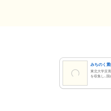
みちのく震
東北大学災害
を収集し、国