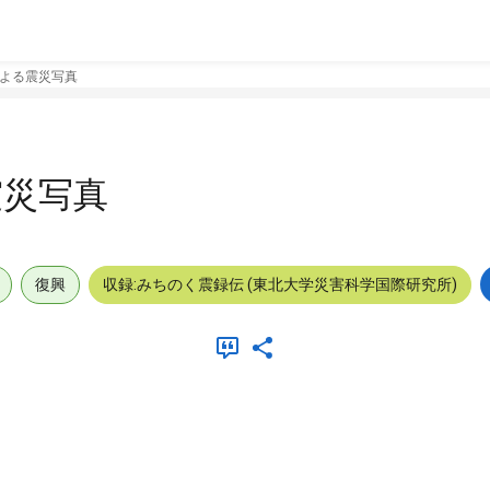
よる震災写真
震災写真
復興
収録:みちのく震録伝 (東北大学災害科学国際研究所)