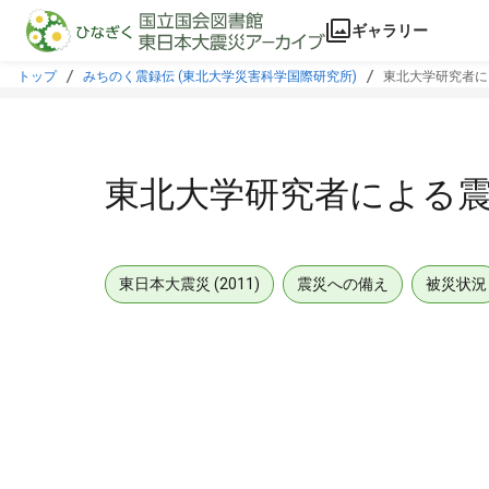
本文に飛ぶ
ギャラリー
トップ
みちのく震録伝 (東北大学災害科学国際研究所)
東北大学研究者に
東北大学研究者による
東日本大震災 (2011)
震災への備え
被災状況
メタデータ