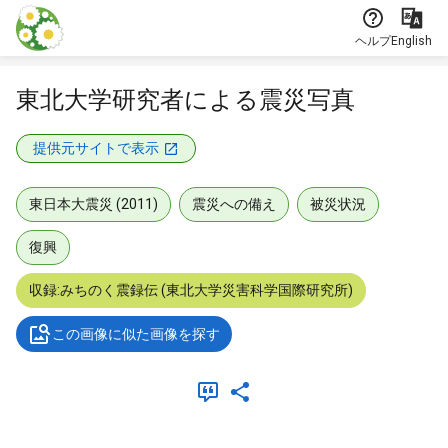
本文に飛ぶ
ヘルプ
English
東北大学研究者による震災写真
提供元サイトで表示
東日本大震災 (2011)
震災への備え
被災状況
復興
収録:みちのく震録伝 (東北大学災害科学国際研究所)
この画像に似た画像を探す