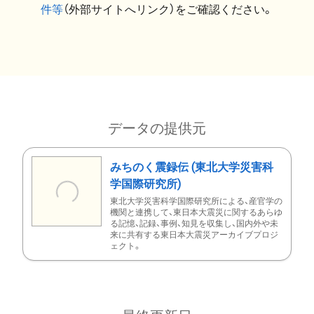
件等
（外部サイトへリンク）をご確認ください。
データの提供元
みちのく震録伝 (東北大学災害科
学国際研究所)
東北大学災害科学国際研究所による、産官学の
機関と連携して、東日本大震災に関するあらゆ
る記憶、記録、事例、知見を収集し、国内外や未
来に共有する東日本大震災アーカイブプロジ
ェクト。