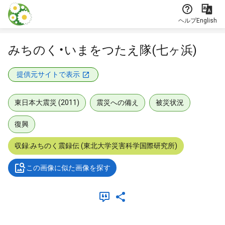
本文に飛ぶ
ヘルプ
English
みちのく・いまをつたえ隊(七ヶ浜)
提供元サイトで表示
東日本大震災 (2011)
震災への備え
被災状況
復興
収録:みちのく震録伝 (東北大学災害科学国際研究所)
この画像に似た画像を探す