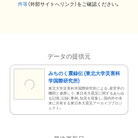
件等
（外部サイトへリンク）をご確認ください。
データの提供元
みちのく震録伝 (東北大学災害科
学国際研究所)
東北大学災害科学国際研究所による、産官学の
機関と連携して、東日本大震災に関するあらゆ
る記憶、記録、事例、知見を収集し、国内外や未
来に共有する東日本大震災アーカイブプロジ
ェクト。