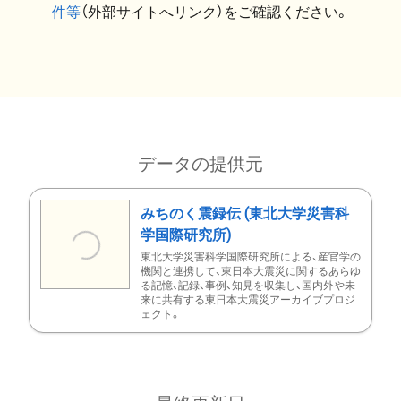
件等
（外部サイトへリンク）をご確認ください。
データの提供元
みちのく震録伝 (東北大学災害科
学国際研究所)
東北大学災害科学国際研究所による、産官学の
機関と連携して、東日本大震災に関するあらゆ
る記憶、記録、事例、知見を収集し、国内外や未
来に共有する東日本大震災アーカイブプロジ
ェクト。