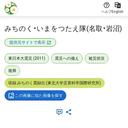
本文に飛ぶ
ヘルプ
English
みちのく・いまをつたえ隊(名取・岩沼)
提供元サイトで表示
東日本大震災 (2011)
震災への備え
被災状況
復興
収録:みちのく震録伝 (東北大学災害科学国際研究所)
この画像に似た画像を探す